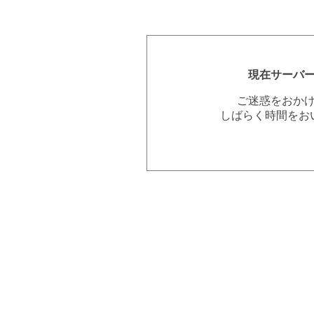
現在サーバ
ご迷惑をおか
しばらく時間をお