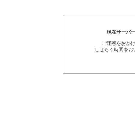
現在サーバ
ご迷惑をおか
しばらく時間をお