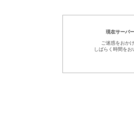
現在サーバ
ご迷惑をおか
しばらく時間をお