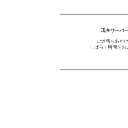
現在サーバ
ご迷惑をおか
しばらく時間をお