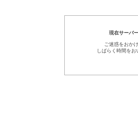
現在サーバ
ご迷惑をおか
しばらく時間をお