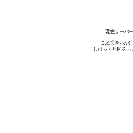
現在サーバ
ご迷惑をおか
しばらく時間をお