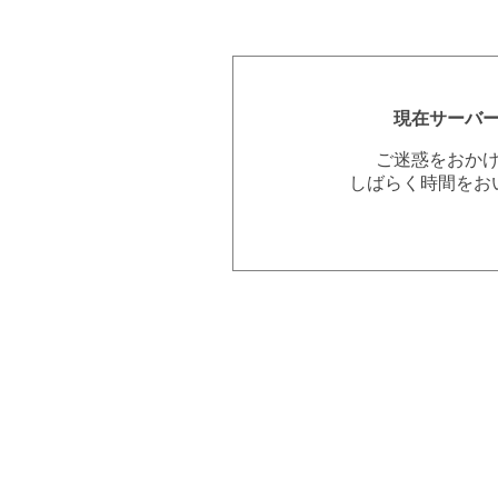
現在サーバ
ご迷惑をおか
しばらく時間をお