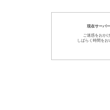
現在サーバ
ご迷惑をおか
しばらく時間をお