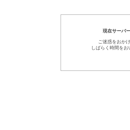
現在サーバ
ご迷惑をおか
しばらく時間をお