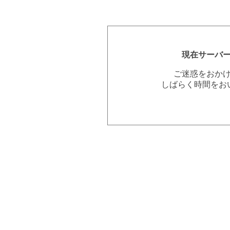
現在サーバ
ご迷惑をおか
しばらく時間をお