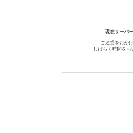
現在サーバ
ご迷惑をおか
しばらく時間をお