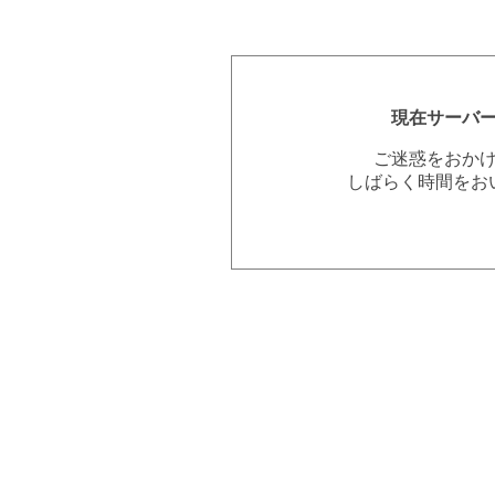
現在サーバ
ご迷惑をおか
しばらく時間をお