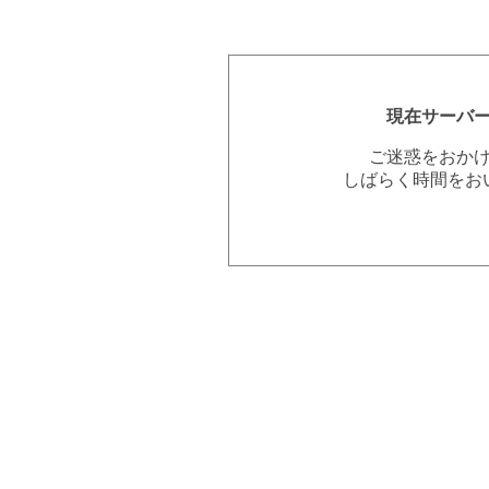
現在サーバ
ご迷惑をおか
しばらく時間をお