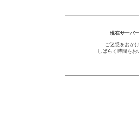
現在サーバ
ご迷惑をおか
しばらく時間をお