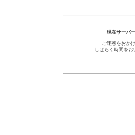
現在サーバ
ご迷惑をおか
しばらく時間をお