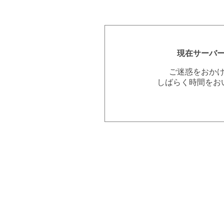
現在サーバ
ご迷惑をおか
しばらく時間をお