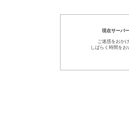
現在サーバ
ご迷惑をおか
しばらく時間をお