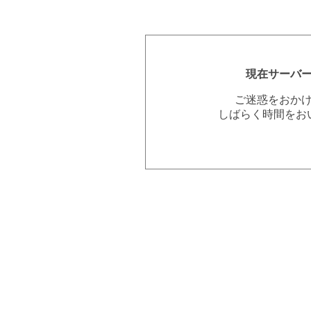
現在サーバ
ご迷惑をおか
しばらく時間をお