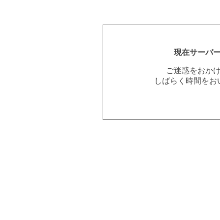
現在サーバ
ご迷惑をおか
しばらく時間をお