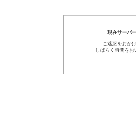
現在サーバ
ご迷惑をおか
しばらく時間をお