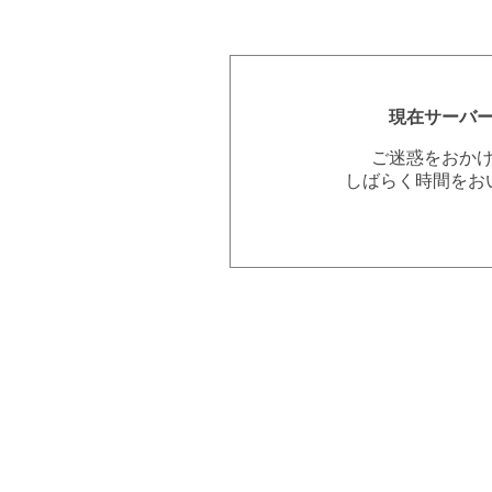
現在サーバ
ご迷惑をおか
しばらく時間をお