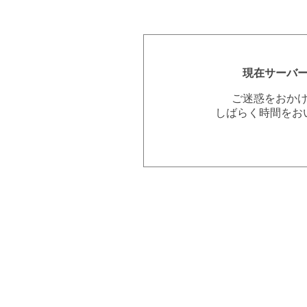
現在サーバ
ご迷惑をおか
しばらく時間をお