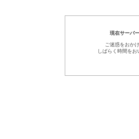
現在サーバ
ご迷惑をおか
しばらく時間をお