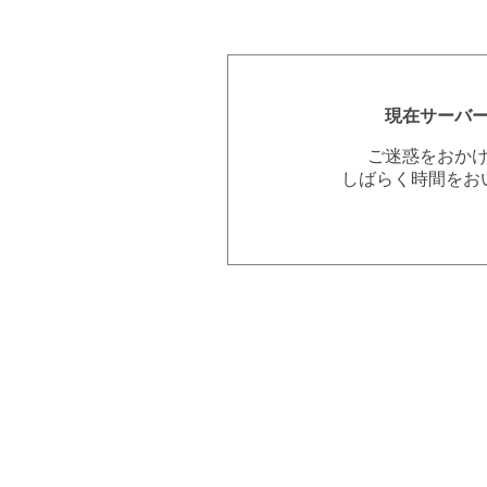
現在サーバ
ご迷惑をおか
しばらく時間をお