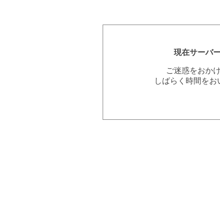
現在サーバ
ご迷惑をおか
しばらく時間をお