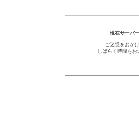
現在サーバ
ご迷惑をおか
しばらく時間をお