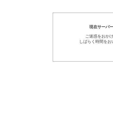
現在サーバ
ご迷惑をおか
しばらく時間をお