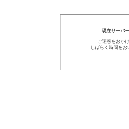
現在サーバ
ご迷惑をおか
しばらく時間をお