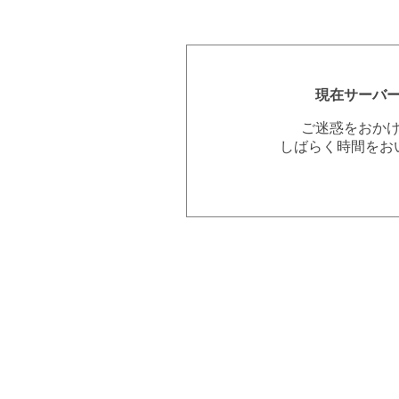
現在サーバ
ご迷惑をおか
しばらく時間をお