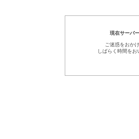
現在サーバ
ご迷惑をおか
しばらく時間をお