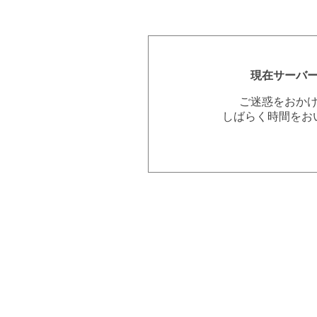
現在サーバ
ご迷惑をおか
しばらく時間をお