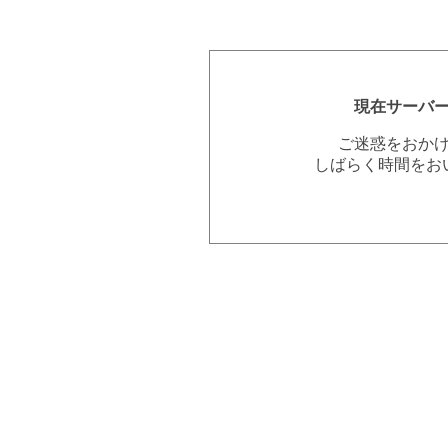
現在サーバ
ご迷惑をおか
しばらく時間をお