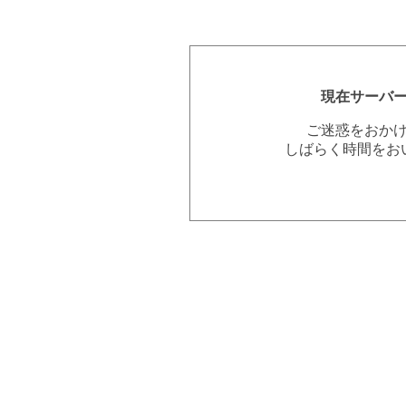
現在サーバ
ご迷惑をおか
しばらく時間をお