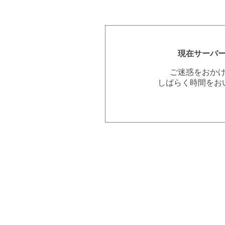
現在サーバ
ご迷惑をおか
しばらく時間をお