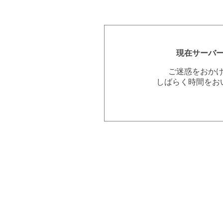
現在サーバ
ご迷惑をおか
しばらく時間をお