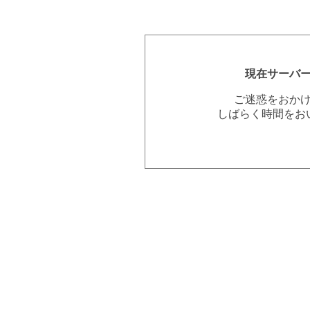
現在サーバ
ご迷惑をおか
しばらく時間をお