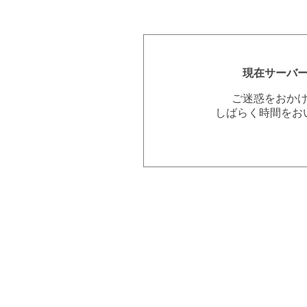
現在サーバ
ご迷惑をおか
しばらく時間をお