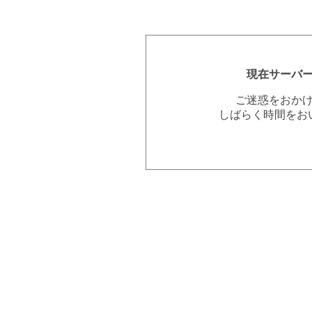
現在サーバ
ご迷惑をおか
しばらく時間をお