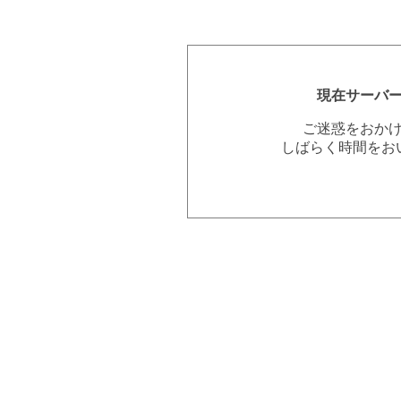
現在サーバ
ご迷惑をおか
しばらく時間をお