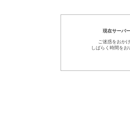
現在サーバ
ご迷惑をおか
しばらく時間をお