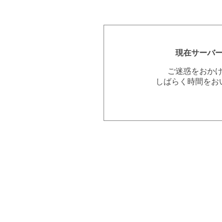
現在サーバ
ご迷惑をおか
しばらく時間をお