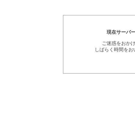
現在サーバ
ご迷惑をおか
しばらく時間をお