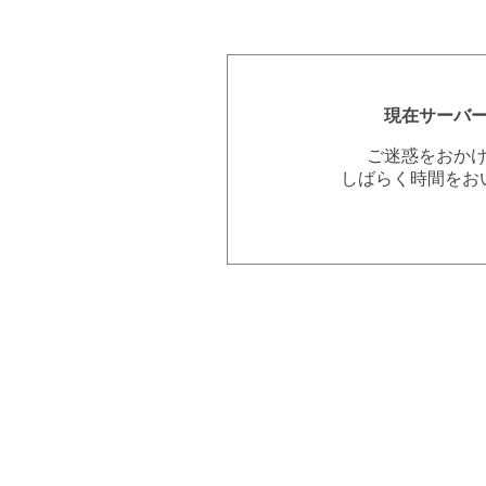
現在サーバ
ご迷惑をおか
しばらく時間をお