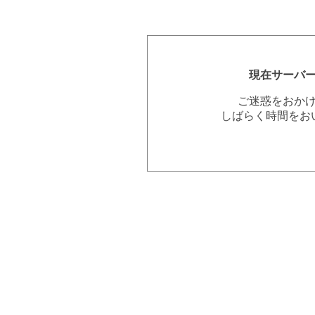
現在サーバ
ご迷惑をおか
しばらく時間をお