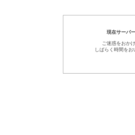
現在サーバ
ご迷惑をおか
しばらく時間をお