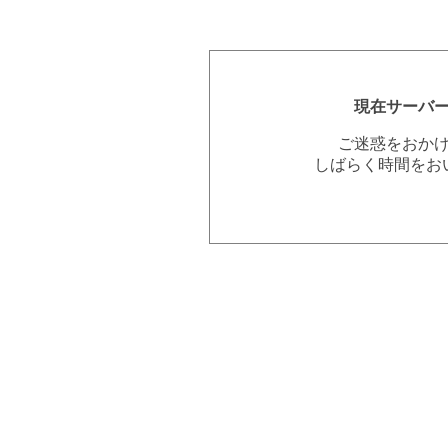
現在サーバ
ご迷惑をおか
しばらく時間をお