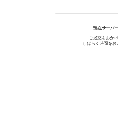
現在サーバ
ご迷惑をおか
しばらく時間をお