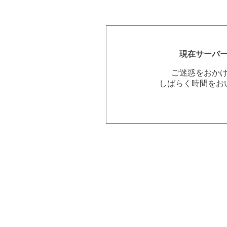
現在サーバ
ご迷惑をおか
しばらく時間をお