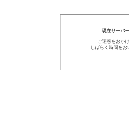
現在サーバ
ご迷惑をおか
しばらく時間をお