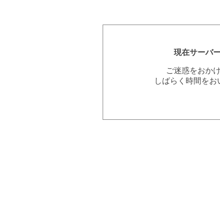
現在サーバ
ご迷惑をおか
しばらく時間をお